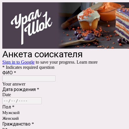
Анкета соискателя
Sign in to Google
to save your progress.
Learn more
* Indicates required question
ФИО
*
Your answer
Дата рождения
*
Date
Пол
*
Мужской
Женский
Гражданство
*